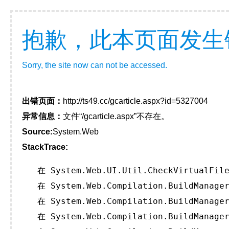
抱歉，此本页面发生
Sorry, the site now can not be accessed.
出错页面：
http://ts49.cc/gcarticle.aspx?id=5327004
异常信息：
文件“/gcarticle.aspx”不存在。
Source:
System.Web
StackTrace:
   在 System.Web.UI.Util.CheckVirtualFile
   在 System.Web.Compilation.BuildManager
   在 System.Web.Compilation.BuildManager
   在 System.Web.Compilation.BuildManager