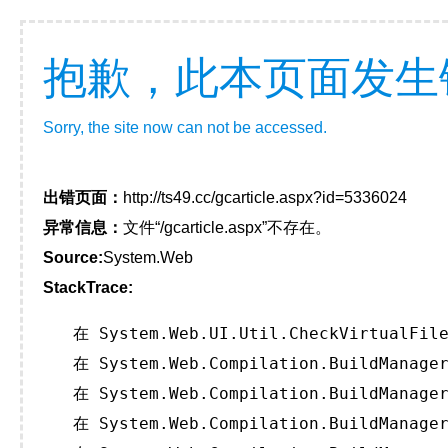
抱歉，此本页面发生
Sorry, the site now can not be accessed.
出错页面：
http://ts49.cc/gcarticle.aspx?id=5336024
异常信息：
文件“/gcarticle.aspx”不存在。
Source:
System.Web
StackTrace:
   在 System.Web.UI.Util.CheckVirtualFile
   在 System.Web.Compilation.BuildManager
   在 System.Web.Compilation.BuildManager
   在 System.Web.Compilation.BuildManager