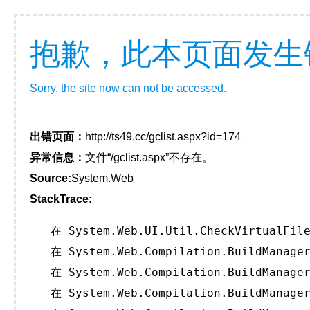
抱歉，此本页面发生
Sorry, the site now can not be accessed.
出错页面：
http://ts49.cc/gclist.aspx?id=174
异常信息：
文件“/gclist.aspx”不存在。
Source:
System.Web
StackTrace:
   在 System.Web.UI.Util.CheckVirtualFile
   在 System.Web.Compilation.BuildManager
   在 System.Web.Compilation.BuildManager
   在 System.Web.Compilation.BuildManager