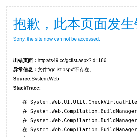
抱歉，此本页面发生
Sorry, the site now can not be accessed.
出错页面：
http://ts49.cc/gclist.aspx?id=186
异常信息：
文件“/gclist.aspx”不存在。
Source:
System.Web
StackTrace:
   在 System.Web.UI.Util.CheckVirtualFile
   在 System.Web.Compilation.BuildManager
   在 System.Web.Compilation.BuildManager
   在 System.Web.Compilation.BuildManager