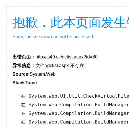
抱歉，此本页面发生
Sorry, the site now can not be accessed.
出错页面：
http://ts49.cc/gclist.aspx?id=80
异常信息：
文件“/gclist.aspx”不存在。
Source:
System.Web
StackTrace:
   在 System.Web.UI.Util.CheckVirtualFile
   在 System.Web.Compilation.BuildManager
   在 System.Web.Compilation.BuildManager
   在 System.Web.Compilation.BuildManager