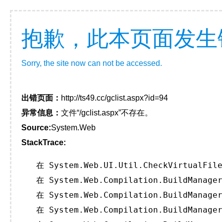
抱歉，此本页面发生
Sorry, the site now can not be accessed.
出错页面：
http://ts49.cc/gclist.aspx?id=94
异常信息：
文件“/gclist.aspx”不存在。
Source:
System.Web
StackTrace:
   在 System.Web.UI.Util.CheckVirtualFile
   在 System.Web.Compilation.BuildManager
   在 System.Web.Compilation.BuildManager
   在 System.Web.Compilation.BuildManager